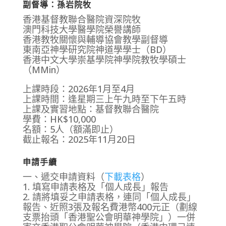
副督導：孫岩院牧
香港基督教聯合醫院資深院牧
澳門科技大學醫學院榮譽講師
香港教牧關懷與輔導協會教學副督導
東南亞神學研究院神道學學士（BD）
香港中文大學崇基學院神學院教牧學碩士
（MMin）
上課時段：2026年1月至4月
上課時間：逢星期三上午九時至下午五時
上課及實習地點：基督教聯合醫院
學費：HK$10,000
名額：5人（額滿即止）
截止報名：2025年11月20日
申請手續
一、遞交申請資料（
下載表格
）
1. 填寫申請表格及「個人成長」報告
2. 請將填妥之申請表格，連同「個人成長」
報告、近照3張及報名費港幣400元正（劃線
支票抬頭「香港聖公會明華神學院」）一併