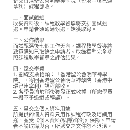
寄交香港聖公會明華神學院（香港中環己連
拿利）課程部收。
二、面試甄選
收妥資料後，課程教學督導將安排面試甄
選。申請者須通過甄選，始獲取錄。
三、公佈結果
面試甄選後七個工作天內，課程教學督導將
致電通知已取錄之申請者。取錄標準完全參
照課程教學督導之評估結果。
四、繳交學費
1. 劃線支票抬頭：「香港聖公會明華神學
院」，寄回香港聖公會明華神學院（香港中
環己連拿利）課程部收。
2. 各學員將於稍後獲發正式收據（所繳學費
一概不予退還或轉讓）。
五、呈交之個人資料用途
所提供的個人資料只用作課程行政及培訓用
途，並受《個人資料(私隱)條例》保障。申請
者不論取錄與否，所遞交之文件恕不退還。